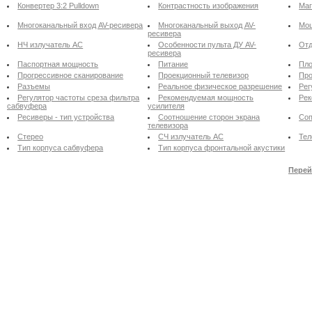
Конвертер 3:2 Pulldown
Контрастность изображения
Маг
Многоканальный вход AV-ресивера
Многоканальный выход AV-
Мощ
ресивера
НЧ излучатель АС
Особенности пульта ДУ AV-
Отд
ресивера
Паспортная мощность
Питание
Пло
Прогрессивное сканирование
Проекционный телевизор
Про
Разъемы
Реальное физическое разрешение
Рег
Регулятор частоты среза фильтра
Рекомендуемая мощность
Рек
сабвуфера
усилителя
Ресиверы - тип устройства
Соотношение сторон экрана
Соп
телевизора
Стерео
СЧ излучатель АС
Тел
Тип корпуса сабвуфера
Тип корпуса фронтальной акустики
Перей