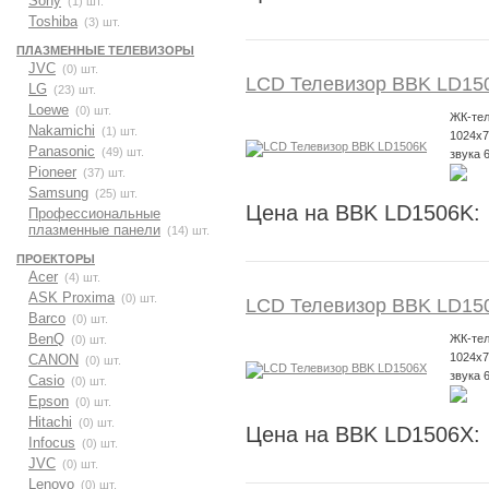
Sony
(1) шт.
Toshiba
(3) шт.
ПЛАЗМЕННЫЕ ТЕЛЕВИЗОРЫ
JVC
(0) шт.
LCD Телевизор BBK LD15
LG
(23) шт.
Loewe
(0) шт.
ЖК-тел
Nakamichi
(1) шт.
1024x
Panasonic
(49) шт.
звука 
Pioneer
(37) шт.
Samsung
(25) шт.
Цена на BBK LD1506K:
Профессиональные
плазменные панели
(14) шт.
ПРОЕКТОРЫ
Acer
(4) шт.
ASK Proxima
(0) шт.
LCD Телевизор BBK LD15
Barco
(0) шт.
BenQ
ЖК-тел
(0) шт.
1024x
CANON
(0) шт.
звука 
Casio
(0) шт.
Epson
(0) шт.
Hitachi
(0) шт.
Цена на BBK LD1506X:
Infocus
(0) шт.
JVC
(0) шт.
Lenovo
(0) шт.