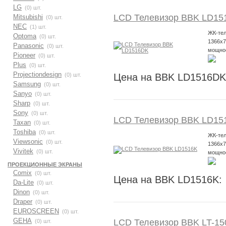
LG
(0) шт.
LCD Телевизор BBK LD15
Mitsubishi
(0) шт.
NEC
(1) шт.
ЖК-тел
Optoma
(0) шт.
1366x7
Panasonic
(0) шт.
мощнос
Pioneer
(0) шт.
Plus
(0) шт.
Projectiondesign
(0) шт.
Цена на BBK LD1516DK
Samsung
(0) шт.
Sanyo
(0) шт.
Sharp
(0) шт.
Sony
(0) шт.
LCD Телевизор BBK LD15
Taxan
(0) шт.
Toshiba
(0) шт.
ЖК-тел
Viewsonic
(0) шт.
1366x7
Vivitek
(0) шт.
мощнос
ПРОЕКЦИОННЫЕ ЭКРАНЫ
Comix
(0) шт.
Цена на BBK LD1516K:
Da-Lite
(0) шт.
Dinon
(0) шт.
Draper
(0) шт.
EUROSCREEN
(0) шт.
GEHA
LCD Телевизор BBK LT-15
(0) шт.