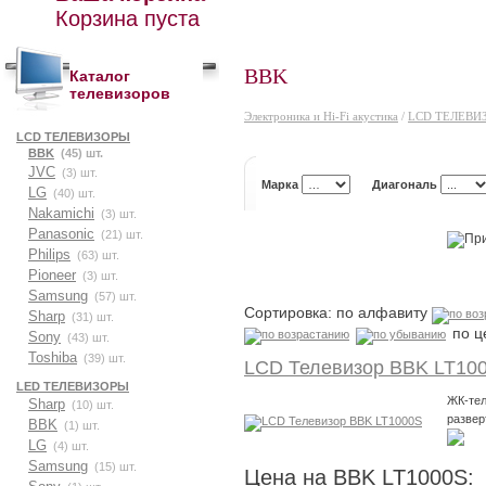
Корзина пуста
BBK
Каталог
телевизоров
Электроника и Hi-Fi акустика
/
LCD ТЕЛЕВИ
LCD ТЕЛЕВИЗОРЫ
BBK
(45) шт.
JVC
(3) шт.
Марка
Диагональ
LG
(40) шт.
Nakamichi
(3) шт.
Panasonic
(21) шт.
Philips
(63) шт.
Pioneer
(3) шт.
Samsung
(57) шт.
Сортировка: по алфавиту
Sharp
(31) шт.
по ц
Sony
(43) шт.
Toshiba
(39) шт.
LCD Телевизор BBK LT10
LED ТЕЛЕВИЗОРЫ
ЖК-тел
Sharp
(10) шт.
развер
BBK
(1) шт.
LG
(4) шт.
Samsung
(15) шт.
Цена на BBK LT1000S: