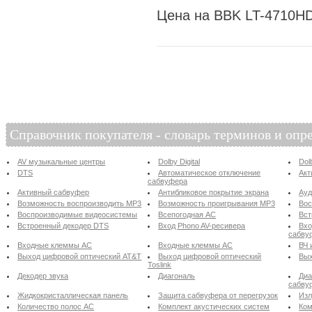
Цена на BBK LT-4710HD
Справочник покупателя - словарь терминов и опр
AV музыкальные центры
Dolby Digital
Dol
DTS
Автоматическое отключение
Акт
сабвуфера
Активный сабвуфер
Антибликовое покрытие экрана
Ау
Возможность воспроизводить MP3
Возможность проигрывания MP3
Вос
Воспроизводимые видеосистемы
Всепогодная АС
Вст
Встроенный декодер DTS
Вход Phono AV-ресивера
Вхо
сабву
Входные клеммы АС
Входные клеммы АС
ВЧ 
Выход цифровой оптический AT&T
Выход цифровой оптический
Вых
Toslink
Декодер звука
Диагональ
Диа
сабву
Жидкокристаллическая панель
Защита сабвуфера от перегрузок
Изл
Количество полос АС
Комплект акустических систем
Ком