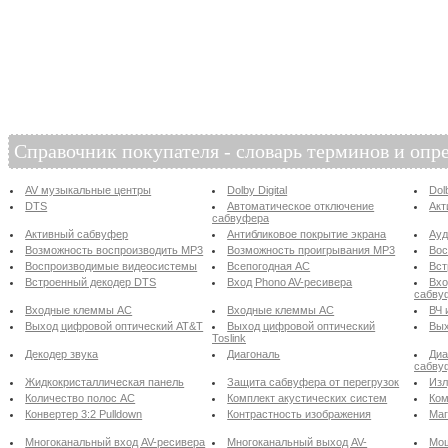
Справочник покупателя - словарь терминов и опр
AV музыкальные центры
Dolby Digital
Dol
DTS
Автоматическое отключение
Акт
сабвуфера
Активный сабвуфер
Антибликовое покрытие экрана
Ау
Возможность воспроизводить MP3
Возможность проигрывания MP3
Вос
Воспроизводимые видеосистемы
Всепогодная АС
Вст
Встроенный декодер DTS
Вход Phono AV-ресивера
Вхо
сабву
Входные клеммы АС
Входные клеммы АС
ВЧ 
Выход цифровой оптический AT&T
Выход цифровой оптический
Вых
Toslink
Декодер звука
Диагональ
Диа
сабву
Жидкокристаллическая панель
Защита сабвуфера от перегрузок
Изл
Количество полос АС
Комплект акустических систем
Ком
Конвертер 3:2 Pulldown
Контрастность изображения
Маг
Многоканальный вход AV-ресивера
Многоканальный выход AV-
Мощ