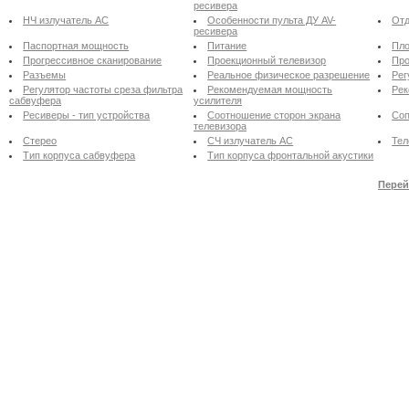
ресивера
НЧ излучатель АС
Особенности пульта ДУ AV-
Отд
ресивера
Паспортная мощность
Питание
Пло
Прогрессивное сканирование
Проекционный телевизор
Про
Разъемы
Реальное физическое разрешение
Рег
Регулятор частоты среза фильтра
Рекомендуемая мощность
Рек
сабвуфера
усилителя
Ресиверы - тип устройства
Соотношение сторон экрана
Соп
телевизора
Стерео
СЧ излучатель АС
Тел
Тип корпуса сабвуфера
Тип корпуса фронтальной акустики
Перей