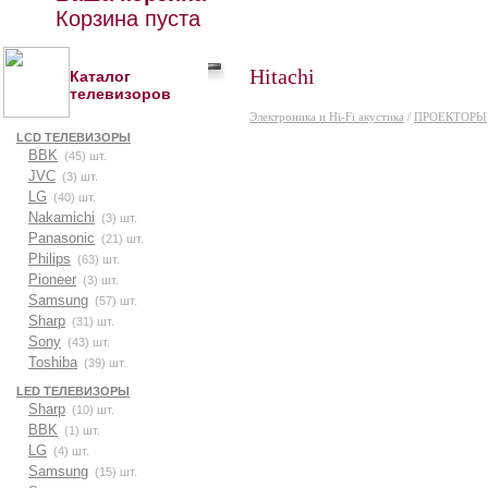
Корзина пуста
Hitachi
Каталог
телевизоров
Электроника и Hi-Fi акустика
/
ПРОЕКТОРЫ
LCD ТЕЛЕВИЗОРЫ
BBK
(45) шт.
JVC
(3) шт.
LG
(40) шт.
Nakamichi
(3) шт.
Panasonic
(21) шт.
Philips
(63) шт.
Pioneer
(3) шт.
Samsung
(57) шт.
Sharp
(31) шт.
Sony
(43) шт.
Toshiba
(39) шт.
LED ТЕЛЕВИЗОРЫ
Sharp
(10) шт.
BBK
(1) шт.
LG
(4) шт.
Samsung
(15) шт.