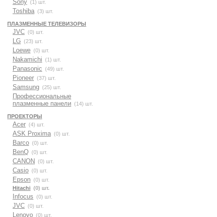
Sony
(1) шт.
Toshiba
(3) шт.
ПЛАЗМЕННЫЕ ТЕЛЕВИЗОРЫ
JVC
(0) шт.
LG
(23) шт.
Loewe
(0) шт.
Nakamichi
(1) шт.
Panasonic
(49) шт.
Pioneer
(37) шт.
Samsung
(25) шт.
Профессиональные
плазменные панели
(14) шт.
ПРОЕКТОРЫ
Acer
(4) шт.
ASK Proxima
(0) шт.
Barco
(0) шт.
BenQ
(0) шт.
CANON
(0) шт.
Casio
(0) шт.
Epson
(0) шт.
Hitachi
(0) шт.
Infocus
(0) шт.
JVC
(0) шт.
Lenovo
(0) шт.