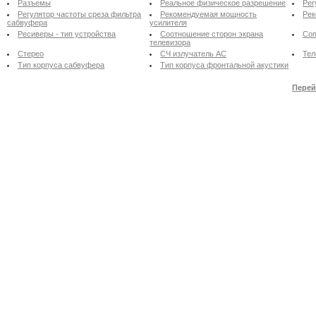
Разъемы
Реальное физическое разрешение
Рег
Регулятор частоты среза фильтра
Рекомендуемая мощность
Рек
сабвуфера
усилителя
Ресиверы - тип устройства
Соотношение сторон экрана
Соп
телевизора
Стерео
СЧ излучатель АС
Тел
Тип корпуса сабвуфера
Тип корпуса фронтальной акустики
Перей