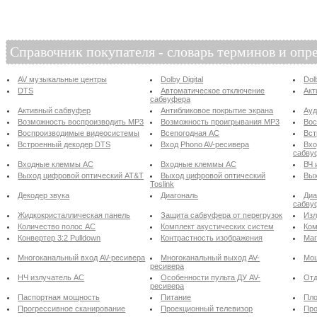
Справочник покупателя - словарь терминов и опр
AV музыкальные центры
Dolby Digital
Dol
DTS
Автоматическое отключение
Акт
сабвуфера
Активный сабвуфер
Антибликовое покрытие экрана
Ау
Возможность воспроизводить MP3
Возможность проигрывания MP3
Вос
Воспроизводимые видеосистемы
Всепогодная АС
Вст
Встроенный декодер DTS
Вход Phono AV-ресивера
Вхо
сабву
Входные клеммы АС
Входные клеммы АС
ВЧ 
Выход цифровой оптический AT&T
Выход цифровой оптический
Вых
Toslink
Декодер звука
Диагональ
Диа
сабву
Жидкокристаллическая панель
Защита сабвуфера от перегрузок
Изл
Количество полос АС
Комплект акустических систем
Ком
Конвертер 3:2 Pulldown
Контрастность изображения
Маг
Многоканальный вход AV-ресивера
Многоканальный выход AV-
Мощ
ресивера
НЧ излучатель АС
Особенности пульта ДУ AV-
Отд
ресивера
Паспортная мощность
Питание
Пло
Прогрессивное сканирование
Проекционный телевизор
Про