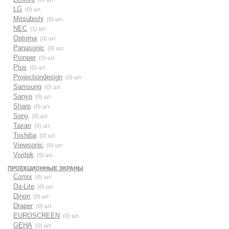
LG
(0) шт.
Mitsubishi
(0) шт.
NEC
(1) шт.
Optoma
(0) шт.
Panasonic
(0) шт.
Pioneer
(0) шт.
Plus
(0) шт.
Projectiondesign
(0) шт.
Samsung
(0) шт.
Sanyo
(0) шт.
Sharp
(0) шт.
Sony
(0) шт.
Taxan
(0) шт.
Toshiba
(0) шт.
Viewsonic
(0) шт.
Vivitek
(0) шт.
ПРОЕКЦИОННЫЕ ЭКРАНЫ
Comix
(0) шт.
Da-Lite
(0) шт.
Dinon
(0) шт.
Draper
(0) шт.
EUROSCREEN
(0) шт.
GEHA
(0) шт.