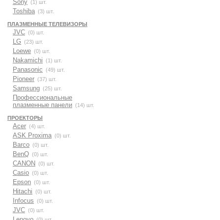
Sony
(1) шт.
Toshiba
(3) шт.
ПЛАЗМЕННЫЕ ТЕЛЕВИЗОРЫ
JVC
(0) шт.
LG
(23) шт.
Loewe
(0) шт.
Nakamichi
(1) шт.
Panasonic
(49) шт.
Pioneer
(37) шт.
Samsung
(25) шт.
Профессиональные
плазменные панели
(14) шт.
ПРОЕКТОРЫ
Acer
(4) шт.
ASK Proxima
(0) шт.
Barco
(0) шт.
BenQ
(0) шт.
CANON
(0) шт.
Casio
(0) шт.
Epson
(0) шт.
Hitachi
(0) шт.
Infocus
(0) шт.
JVC
(0) шт.
Lenovo
(0) шт.