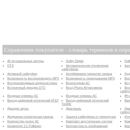
Справочник покупателя - словарь терминов и опр
AV музыкальные центры
Dolby Digital
Dol
DTS
Автоматическое отключение
Акт
сабвуфера
Активный сабвуфер
Антибликовое покрытие экрана
Ау
Возможность воспроизводить MP3
Возможность проигрывания MP3
Вос
Воспроизводимые видеосистемы
Всепогодная АС
Вст
Встроенный декодер DTS
Вход Phono AV-ресивера
Вхо
сабву
Входные клеммы АС
Входные клеммы АС
ВЧ 
Выход цифровой оптический AT&T
Выход цифровой оптический
Вых
Toslink
Декодер звука
Диагональ
Диа
сабву
Жидкокристаллическая панель
Защита сабвуфера от перегрузок
Изл
Количество полос АС
Комплект акустических систем
Ком
Конвертер 3:2 Pulldown
Контрастность изображения
Маг