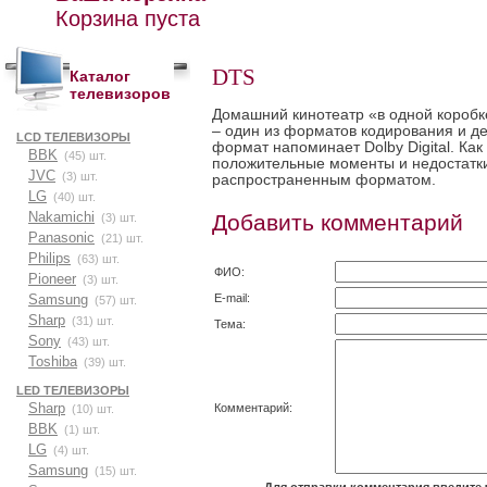
Корзина пуста
DTS
Каталог
телевизоров
Домашний кинотеатр
«
в одной короб
– один из форматов кодирования и де
LCD ТЕЛЕВИЗОРЫ
формат напоминает Dolby Digital. Ка
BBK
(45) шт.
положительные моменты и недостатки
JVC
(3) шт.
распространенным форматом.
LG
(40) шт.
Nakamichi
Добавить комментарий
(3) шт.
Panasonic
(21) шт.
Philips
(63) шт.
ФИО:
Pioneer
(3) шт.
E-mail:
Samsung
(57) шт.
Sharp
(31) шт.
Тема:
Sony
(43) шт.
Toshiba
(39) шт.
LED ТЕЛЕВИЗОРЫ
Sharp
Комментарий:
(10) шт.
BBK
(1) шт.
LG
(4) шт.
Samsung
(15) шт.
Для отправки комментария введите 