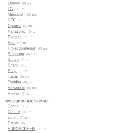
Lenovo
(0) шт.
LG
(0) шт.
Mitsubishi
(0) шт.
NEC
(1) шт.
Optoma
(0) шт.
Panasonic
(0) шт.
Pioneer
(0) шт.
Plus
(0) шт.
Projectiondesign
(0) шт.
Samsung
(0) шт.
Sanyo
(0) шт.
Sharp
(0) шт.
Sony
(0) шт.
Taxan
(0) шт.
Toshiba
(0) шт.
Viewsonic
(0) шт.
Vivitek
(0) шт.
ПРОЕКЦИОННЫЕ ЭКРАНЫ
Comix
(0) шт.
Da-Lite
(0) шт.
Dinon
(0) шт.
Draper
(0) шт.
EUROSCREEN
(0) шт.