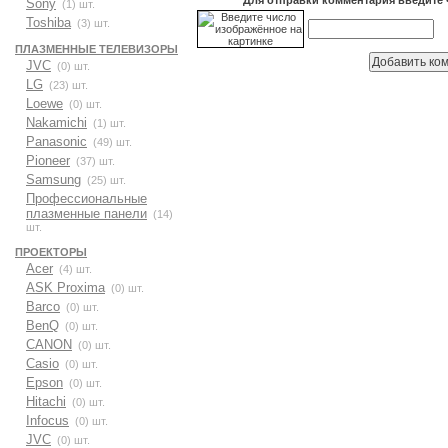
Sony
(1) шт.
Toshiba
(3) шт.
ПЛАЗМЕННЫЕ ТЕЛЕВИЗОРЫ
JVC
(0) шт.
LG
(23) шт.
Loewe
(0) шт.
Nakamichi
(1) шт.
Panasonic
(49) шт.
Pioneer
(37) шт.
Samsung
(25) шт.
Профессиональные
плазменные панели
(14)
шт.
ПРОЕКТОРЫ
Acer
(4) шт.
ASK Proxima
(0) шт.
Barco
(0) шт.
BenQ
(0) шт.
CANON
(0) шт.
Casio
(0) шт.
Epson
(0) шт.
Hitachi
(0) шт.
Infocus
(0) шт.
JVC
(0) шт.