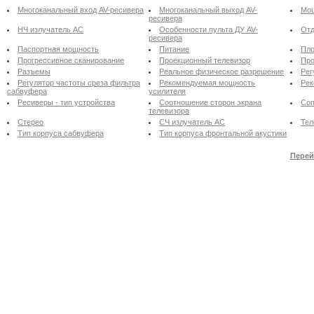
Многоканальный вход AV-ресивера
Многоканальный выход AV-
Мощ
ресивера
НЧ излучатель АС
Особенности пульта ДУ AV-
Отд
ресивера
Паспортная мощность
Питание
Пло
Прогрессивное сканирование
Проекционный телевизор
Про
Разъемы
Реальное физическое разрешение
Рег
Регулятор частоты среза фильтра
Рекомендуемая мощность
Рек
сабвуфера
усилителя
Ресиверы - тип устройства
Соотношение сторон экрана
Соп
телевизора
Стерео
СЧ излучатель АС
Тел
Тип корпуса сабвуфера
Тип корпуса фронтальной акустики
Перей