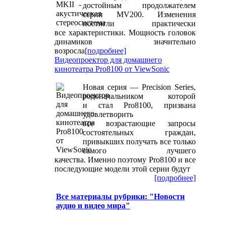
достойным продолжателем
серии MV200. Изменения
постигли практически
все характеристики. Мощность головок
динамиков значительно
возросла
[подробнее]
Видеопроектор для домашнего
кинотеатра Pro8100 от ViewSonic
Новая серия — Precision Series,
родоначальником которой
и стал Pro8100, призвана
удовлетворить
все возрастающие запросы
состоятельных граждан,
привыкших получать все только
самого лучшего
качества. Именно поэтому Pro8100 и все
последующие модели этой серии будут
[подробнее]
Все материалы рубрики: "Новости
аудио и видео мира"