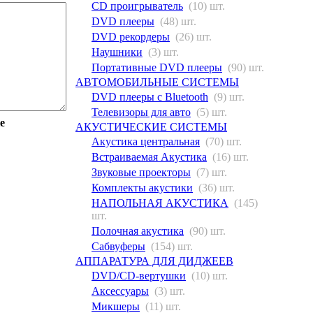
CD проигрыватель
(10) шт.
DVD плееры
(48) шт.
DVD рекордеры
(26) шт.
Наушники
(3) шт.
Портативные DVD плееры
(90) шт.
АВТОМОБИЛЬНЫЕ СИСТЕМЫ
DVD плееры с Bluetooth
(9) шт.
Телевизоры для авто
(5) шт.
е
АКУСТИЧЕСКИЕ СИСТЕМЫ
Акустика центральная
(70) шт.
Встраиваемая Акустика
(16) шт.
Звуковые проекторы
(7) шт.
Комплекты акустики
(36) шт.
НАПОЛЬНАЯ АКУСТИКА
(145)
шт.
Полочная акустика
(90) шт.
Сабвуферы
(154) шт.
АППАРАТУРА ДЛЯ ДИДЖЕЕВ
DVD/CD-вертушки
(10) шт.
Аксессуары
(3) шт.
Микшеры
(11) шт.