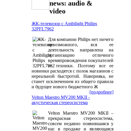
news: audio &
video
ЖК-телевизор с Ambilight Philips
32PFL7962
Для компании Philips нет ничего
невозможного, вся ее
деятельность направлена на
организацию отличного
времяпровождения покупателей
ее техники. Поэтому все ее
новинки расходятся с полок магазинов с
нереальной быстротой. Наверняка, не
станет исключением из общего правила
и будущее нового бюджетного Ж
[подробнее]
Velton Maestro MV200 MKII -
акустическая стереосистема
Velton Maestro MV200 MKII –
прекрасная стереосистема,
совсем недавно появившаяся у
нас в продаже и являющаяся