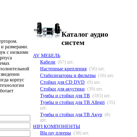
Каталог аудио
ертором.
систем
 и размерами.
вук с низкими
AV МЕБЕЛЬ
орпуса
Кабели
(67) шт.
темах
ополнительной
Настенные крепления
(56) шт.
изведении
Стабилизаторы и фильтры
(16) шт.
огда корпус
Стойки для CD DVD
(0) шт.
 технологии
Стойки для акустики
(39) шт.
аботает
Тумбы и стойки для ТВ
(183) шт.
Тумбы и стойки для ТВ Allegri
(35)
шт.
Тумбы и стойки для ТВ Акур
(8)
шт.
HIFI КОМПОНЕНТЫ
Blu ray плееры
(38) шт.