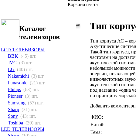
Корзина пуста
Тип корпу
Каталог
телевизоров
Тип корпуса АС – кор
Акустические систем
LCD ТЕЛЕВИЗОРЫ
Такой тип корпуса, п
BBK
(45) шт.
частотами на достато
акустической системы
JVC
(3) шт.
небольшой мощности 
LG
(40) шт.
энергии, появляющей
Nakamichi
(3) шт.
низкочастотных звуко
Panasonic
(21) шт.
акустической систем
Philips
(63) шт.
под название
«
одна ч
по принципу морской
Pioneer
(3) шт.
Samsung
(57) шт.
Добавить комментари
Sharp
(31) шт.
Sony
(43) шт.
ФИО:
Toshiba
(39) шт.
E-mail:
LED ТЕЛЕВИЗОРЫ
Тема:
Sharp
(10) шт.