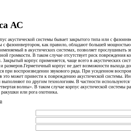
са АС
пус акустической системы бывает закрытого типа или с фазоинв
ы с фазоинвертором, как правило, обладают большей мощностью
рименяемый в акустических системах, позволяет прослушивать з
чной громкости. В таком случае отсутствует риск повреждения к
. Закрытый корпус применяется, чаще всего в акустических сис
и размеров.Герметичный корпус не дает возможности выхода д
ся при воспроизведении звукового ряда. При усиденном воспро
в это может привести к повреждению акустической системы. Ин
ы выполняют по другим технологиям. В частности используются
етвертая волны». В таком случае корпус акустической системы р
 ракушки или рога охотника.
й