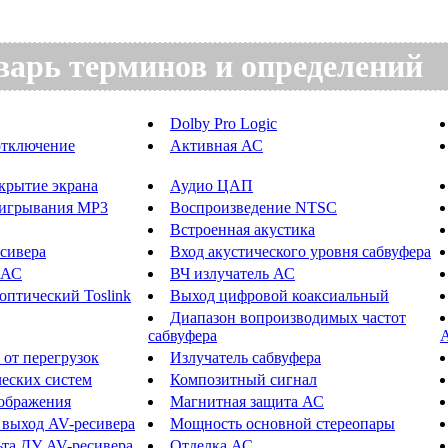
варь терминов и определений
Dolby Pro Logic
отключение
Активная АС
крытие экрана
Аудио ЦАП
оигрывания MP3
Воспроизведение NTSC
Встроенная акустика
сивера
Вход акустического уровня сабвуфера
 АС
ВЧ излучатель АС
оптический Toslink
Выход цифровой коаксиальный
Диапазон вопроизводимых частот
сабвуфера
 от перегрузок
Излучатель сабвуфера
еских систем
Композитный сигнал
зображения
Магнитная защита АС
выход AV-ресивера
Мощность основной стереопары
ьта ДУ AV-ресивера
Отделка АС