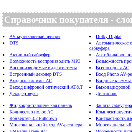
Справочник покупателя - сло
AV музыкальные центры
Dolby Digital
DTS
Автоматическое 
сабвуфера
Активный сабвуфер
Антибликовое по
Возможность воспроизводить MP3
Возможность пр
Воспроизводимые видеосистемы
Всепогодная АС
Встроенный декодер DTS
Вход Phono AV-ре
Входные клеммы АС
Входные клеммы
Выход цифровой оптический AT&T
Выход цифровой 
Декодер звука
Диагональ
Жидкокристаллическая панель
Защита сабвуфера
Количество полос АС
Комплект акустич
Конвертер 3:2 Pulldown
Контрастность и
Многоканальный вход AV-ресивера
Многоканальный 
НЧ излучатель АС
Особенности пул