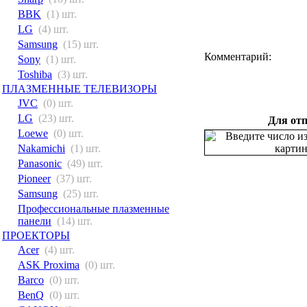
BBK
(1) шт.
LG
(4) шт.
Samsung
(15) шт.
Комментарий:
Sony
(1) шт.
Toshiba
(3) шт.
ПЛАЗМЕННЫЕ ТЕЛЕВИЗОРЫ
JVC
(0) шт.
LG
(23) шт.
Для отп
Loewe
(0) шт.
Nakamichi
(1) шт.
Panasonic
(49) шт.
Pioneer
(37) шт.
Samsung
(25) шт.
Профессиональные плазменные
панели
(14) шт.
ПРОЕКТОРЫ
Acer
(4) шт.
ASK Proxima
(0) шт.
Barco
(0) шт.
BenQ
(0) шт.