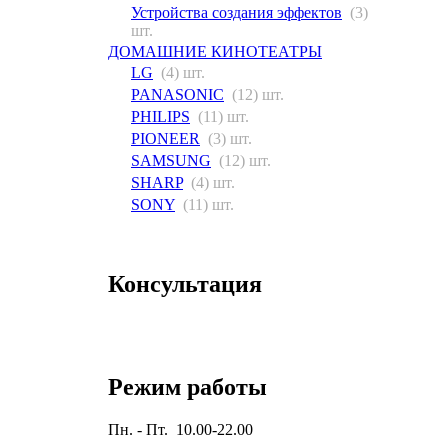
Устройства создания эффектов
(3)
шт.
ДОМАШНИЕ КИНОТЕАТРЫ
LG
(4) шт.
PANASONIC
(12) шт.
PHILIPS
(11) шт.
PIONEER
(3) шт.
SAMSUNG
(12) шт.
SHARP
(4) шт.
SONY
(11) шт.
Консультация
Режим работы
Пн. - Пт. 10.00-22.00