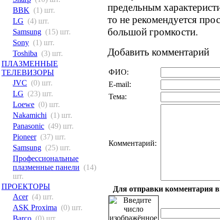
предельным характеристи
BBK
(1) шт.
то не рекомендуется пр
LG
(4) шт.
большой громкости.
Samsung
(15) шт.
Sony
(1) шт.
Добавить комментарий
Toshiba
(3) шт.
ПЛАЗМЕННЫЕ
ФИО:
ТЕЛЕВИЗОРЫ
JVC
(0) шт.
E-mail:
LG
(23) шт.
Тема:
Loewe
(0) шт.
Nakamichi
(1) шт.
Panasonic
(49) шт.
Pioneer
(37) шт.
Комментарий:
Samsung
(25) шт.
Профессиональные
плазменные панели
(14)
шт.
ПРОЕКТОРЫ
Для отправки комментария вв
Acer
(4) шт.
ASK Proxima
(0) шт.
Barco
(0) шт.