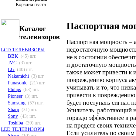
Корзина пуста
Паспортная мо
Каталог
телевизоров
Паспортная мощность – 
недостаточную мощность 
LCD ТЕЛЕВИЗОРЫ
не в состоянии обеспечит
BBK
(45) шт.
JVC
(3) шт.
и достаточную мощность
LG
(40) шт.
также может привести к 
Nakamichi
(3) шт.
повреждению корпуса ак
Panasonic
(21) шт.
учитывать и то, что низ
Philips
(63) шт.
привести к повреждению 
Pioneer
(3) шт.
будет поступать сигнал н
Samsung
(57) шт.
Усилитель, работающий н
Sharp
(31) шт.
Sony
(43) шт.
гораздо эффективнее в р
Toshiba
(39) шт.
на пределе своих технич
LED ТЕЛЕВИЗОРЫ
Если усилитель по своим
Sharp
(10) шт.