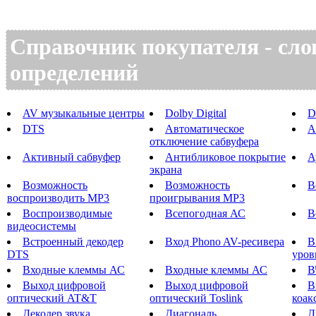
Справочник покупателя - сло
определений
AV музыкальные центры
Dolby Digital
D
DTS
Автоматическое
А
отключение сабвуфера
Активный сабвуфер
Антибликовое покрытие
А
экрана
Возможность
Возможность
В
воспроизводить MP3
проигрывания MP3
Воспроизводимые
Всепогодная АС
В
видеосистемы
Встроенный декодер
Вход Phono AV-ресивера
В
DTS
уров
Входные клеммы АС
Входные клеммы АС
В
Выход цифровой
Выход цифровой
В
оптический AT&T
оптический Toslink
коак
Декодер звука
Диагональ
Д