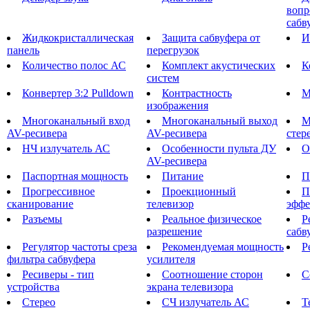
вопр
сабв
Жидкокристаллическая
Защита сабвуфера от
И
панель
перегрузок
Количество полос АС
Комплект акустических
К
систем
Конвертер 3:2 Pulldown
Контрастность
М
изображения
Многоканальный вход
Многоканальный выход
М
AV-ресивера
AV-ресивера
стер
НЧ излучатель АС
Особенности пульта ДУ
О
AV-ресивера
Паспортная мощность
Питание
П
Прогрессивное
Проекционный
П
сканирование
телевизор
эффе
Разъемы
Реальное физическое
Р
разрешение
сабв
Регулятор частоты среза
Рекомендуемая мощность
Р
фильтра сабвуфера
усилителя
Ресиверы - тип
Соотношение сторон
С
устройства
экрана телевизора
Стерео
СЧ излучатель АС
Т