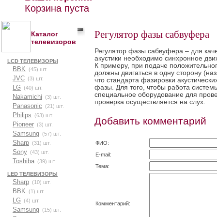
Корзина пуста
Регулятор фазы сабвуфера
Каталог
телевизоров
Регулятор фазы сабвуфера – для кач
акустики необходимо синхронное дви
LCD ТЕЛЕВИЗОРЫ
К примеру, при подаче положительно
BBK
(45) шт.
должны двигаться в одну сторону
(
наз
JVC
(3) шт.
что стандарта фазировки акустически
фазы. Для того, чтобы работа систем
LG
(40) шт.
специальное оборудование для прове
Nakamichi
(3) шт.
проверка осуществляется на слух.
Panasonic
(21) шт.
Philips
(63) шт.
Добавить комментарий
Pioneer
(3) шт.
Samsung
(57) шт.
Sharp
ФИО:
(31) шт.
Sony
(43) шт.
E-mail:
Toshiba
(39) шт.
Тема:
LED ТЕЛЕВИЗОРЫ
Sharp
(10) шт.
BBK
(1) шт.
LG
(4) шт.
Комментарий:
Samsung
(15) шт.