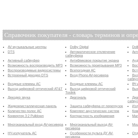
Справочник покупателя - словарь терминов и опр
AV музыкальные центры
Dolby Digital
Dol
DTS
Автоматическое отключение
Акт
сабвуфера
Активный сабвуфер
Антибликовое покрытие экрана
Ау
Возможность воспроизводить MP3
Возможность проигрывания MP3
Вос
Воспроизводимые видеосистемы
Всепогодная АС
Вст
Встроенный декодер DTS
Вход Phono AV-ресивера
Вхо
сабву
Входные клеммы АС
Входные клеммы АС
ВЧ 
Выход цифровой оптический AT&T
Выход цифровой оптический
Вых
Toslink
Декодер звука
Диагональ
Диа
сабву
Жидкокристаллическая панель
Защита сабвуфера от перегрузок
Изл
Количество полос АС
Комплект акустических систем
Ком
Конвертер 3:2 Pulldown
Контрастность изображения
Маг
Многоканальный вход AV-ресивера
Многоканальный выход AV-
Мощ
ресивера
НЧ излучатель АС
Особенности пульта ДУ AV-
Отд
ресивера