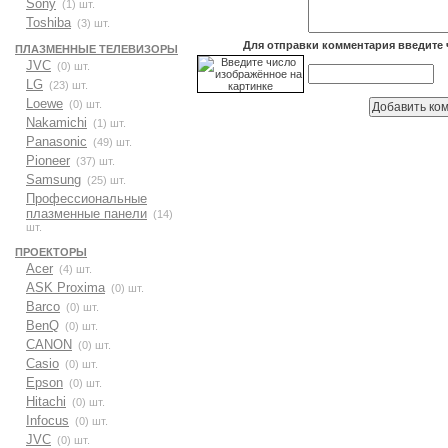
Sony
(1) шт.
Toshiba
(3) шт.
Для отправки комментария введите 
ПЛАЗМЕННЫЕ ТЕЛЕВИЗОРЫ
JVC
(0) шт.
LG
(23) шт.
Loewe
(0) шт.
Nakamichi
(1) шт.
Panasonic
(49) шт.
Pioneer
(37) шт.
Samsung
(25) шт.
Профессиональные
плазменные панели
(14)
шт.
ПРОЕКТОРЫ
Acer
(4) шт.
ASK Proxima
(0) шт.
Barco
(0) шт.
BenQ
(0) шт.
CANON
(0) шт.
Casio
(0) шт.
Epson
(0) шт.
Hitachi
(0) шт.
Infocus
(0) шт.
JVC
(0) шт.