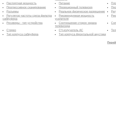
Паспортная мощность
Питание
Пло
Прогрессивное сканирование
Проекционный телевизор
Про
Разъемы
Реальное физическое разрешение
Рег
Регулятор частоты среза фильтра
Рекомендуемая мощность
Рек
сабвуфера
усилителя
Ресиверы - тип устройства
Соотношение сторон экрана
Соп
телевизора
Стерео
СЧ излучатель АС
Тел
Тип корпуса сабвуфера
Тип корпуса фронтальной акустики
Перей