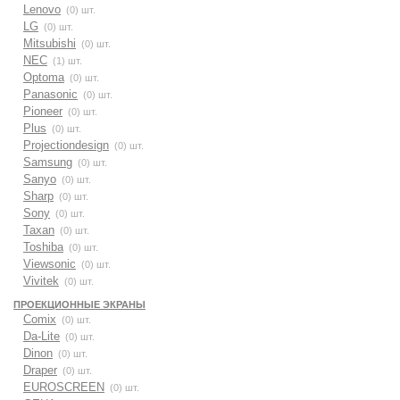
Lenovo
(0) шт.
LG
(0) шт.
Mitsubishi
(0) шт.
NEC
(1) шт.
Optoma
(0) шт.
Panasonic
(0) шт.
Pioneer
(0) шт.
Plus
(0) шт.
Projectiondesign
(0) шт.
Samsung
(0) шт.
Sanyo
(0) шт.
Sharp
(0) шт.
Sony
(0) шт.
Taxan
(0) шт.
Toshiba
(0) шт.
Viewsonic
(0) шт.
Vivitek
(0) шт.
ПРОЕКЦИОННЫЕ ЭКРАНЫ
Comix
(0) шт.
Da-Lite
(0) шт.
Dinon
(0) шт.
Draper
(0) шт.
EUROSCREEN
(0) шт.