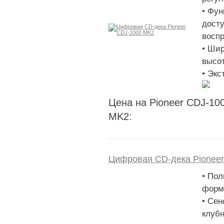
• Фун
досту
восп
• Ши
высо
• Экс
Цена на Pioneer CDJ-10
MK2:
Цифровая CD-дека Pionee
• Пол
форм
• Сен
клубн