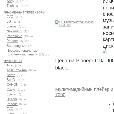
обыч
Sony
(1) шт.
Toshiba
(3) шт.
прои
ПЛАЗМЕННЫЕ ТЕЛЕВИЗОРЫ
спос
JVC
(0) шт.
муз
LG
(23) шт.
запи
Loewe
(0) шт.
Nakamichi
(1) шт.
носи
Panasonic
(49) шт.
карт
Pioneer
(37) шт.
диск
Samsung
(25) шт.
Профессиональные
плазменные панели
(14) шт.
Цена на Pioneer CDJ-90
ПРОЕКТОРЫ
Acer
(4) шт.
black:
ASK Proxima
(0) шт.
Barco
(0) шт.
BenQ
(0) шт.
CANON
(0) шт.
Мультимедийный плейер и 
Casio
(0) шт.
7000
Epson
(0) шт.
Hitachi
(0) шт.
Infocus
(0) шт.
JVC
(0) шт.
Lenovo
(0) шт.