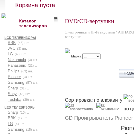
Корзина пуста
DVD/CD-вертушки
Каталог
телевизоров
Электроника и Hi-Fi акустика
/
АППАРА
вертушки
LCD ТЕЛЕВИЗОРЫ
BBK
(45) шт.
JVC
(3) шт.
LG
(40) шт.
Марка
Nakamichi
(3) шт.
Panasonic
(21) шт.
Philips
(63) шт.
Pioneer
(3) шт.
Samsung
(57) шт.
Sharp
(31) шт.
Sony
(43) шт.
Сортировка: по алфавиту
Toshiba
(39) шт.
LED ТЕЛЕВИЗОРЫ
по ц
Sharp
(10) шт.
CD Проигрыватель Pioneer
BBK
(1) шт.
LG
(4) шт.
Pion
Samsung
(15) шт.