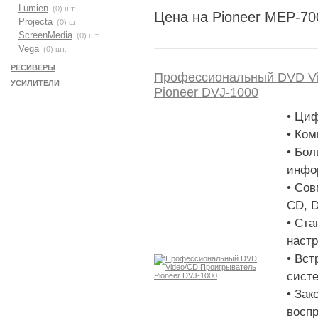
Lumien
(0) шт.
Цена на Pioneer MEP-70
Projecta
(0) шт.
ScreenMedia
(0) шт.
Vega
(0) шт.
РЕСИВЕРЫ
Профеcсиональный DVD Vi
УСИЛИТЕЛИ
Pioneer DVJ-1000
• Ци
• Ком
• Бол
инфо
• Со
CD, 
• Ста
настр
• Вст
сист
• Зак
воспр