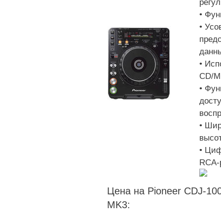
регул
• Фун
• Ус
пред
данн
• Ис
CD/M
• Фун
досту
восп
• Ши
высо
• Ци
RCA-
Цена на Pioneer CDJ-10
MK3: