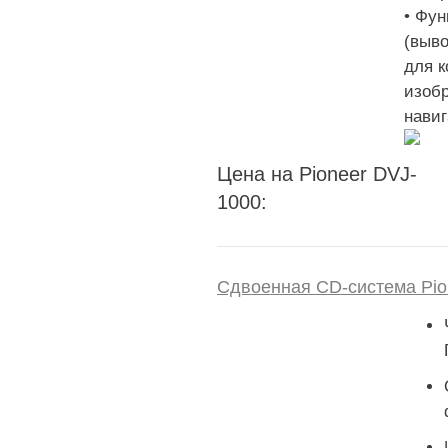
• Фун
(выв
для к
изобр
навиг
Цена на Pioneer DVJ-
1000:
Сдвоенная CD-система Pi