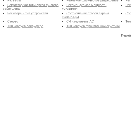
Разъемы
Реальное физическое разрешение
Рег
Регулятор частоты среза фильтра
Рекомендуемая мощность
Рек
сабвуфера
усилителя
Ресиверы - тип устройства
Соотношение сторон экрана
Соп
телевизора
Стерео
СЧ излучатель АС
Тел
Тип корпуса сабвуфера
Тип корпуса фронтальной акустики
Перей