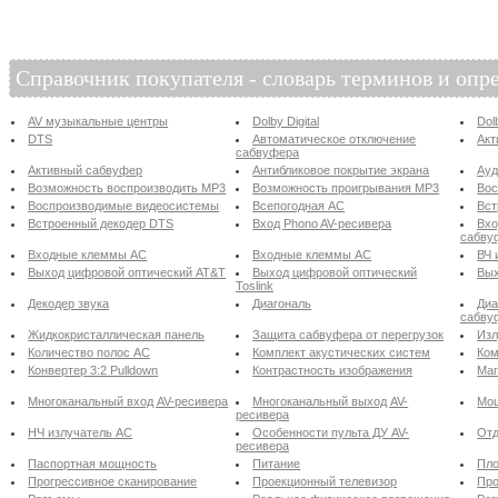
Справочник покупателя - словарь терминов и опр
AV музыкальные центры
Dolby Digital
Dol
DTS
Автоматическое отключение
Акт
сабвуфера
Активный сабвуфер
Антибликовое покрытие экрана
Ау
Возможность воспроизводить MP3
Возможность проигрывания MP3
Вос
Воспроизводимые видеосистемы
Всепогодная АС
Вст
Встроенный декодер DTS
Вход Phono AV-ресивера
Вхо
сабву
Входные клеммы АС
Входные клеммы АС
ВЧ 
Выход цифровой оптический AT&T
Выход цифровой оптический
Вых
Toslink
Декодер звука
Диагональ
Диа
сабву
Жидкокристаллическая панель
Защита сабвуфера от перегрузок
Изл
Количество полос АС
Комплект акустических систем
Ком
Конвертер 3:2 Pulldown
Контрастность изображения
Маг
Многоканальный вход AV-ресивера
Многоканальный выход AV-
Мощ
ресивера
НЧ излучатель АС
Особенности пульта ДУ AV-
Отд
ресивера
Паспортная мощность
Питание
Пло
Прогрессивное сканирование
Проекционный телевизор
Про